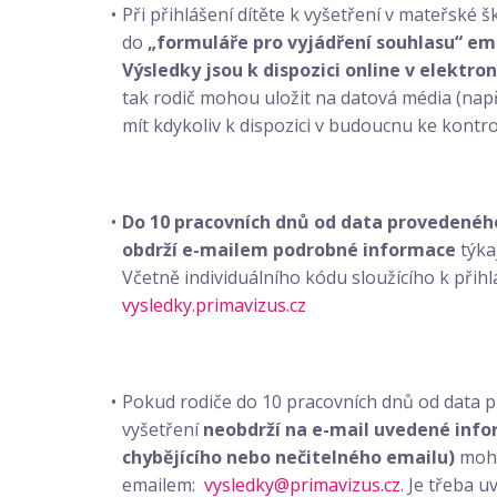
Při přihlášení dítěte k vyšetření v mateřské 
do
„formuláře pro vyjádření souhlasu“ em
Výsledky jsou k dispozici online v elektro
tak rodič mohou uložit na datová média (např. 
mít kdykoliv k dispozici v budoucnu ke kontro
Do 10 pracovních dnů od data provedeného
obdrží e-mailem podrobné informace
týkaj
Včetně individuálního kódu sloužícího k přih
vysledky.primavizus.cz
Pokud rodiče do 10 pracovních dnů od data
vyšetření
neobdrží na e-mail uvedené inf
chybějícího nebo nečitelného emailu)
moho
emailem:
vysledky@primavizus.cz
. Je třeba 