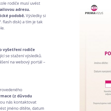
škole rodiče musí uvést
ailovou adresu.
nické podobě.
Výsledky si
flash disk) a tím je tak
le.
 vyšetření rodiče
ící se stažení výsledků.
lášení na webový portál –
 provedeného
ormace (z důvodu
u nás kontaktovat
uvést jméno dítěte, datum