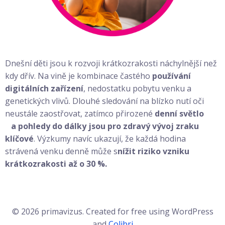
Dnešní děti jsou k rozvoji krátkozrakosti náchylnější než
kdy dřív. Na vině je kombinace častého
používání
digitálních zařízení
, nedostatku pobytu venku a
genetických vlivů. Dlouhé sledování na blízko nutí oči
neustále zaostřovat, zatímco přirozené
denní světlo
a pohledy do dálky jsou pro zdravý vývoj zraku
klíčové
. Výzkumy navíc ukazují, že každá hodina
strávená venku denně může s
nížit riziko vzniku
krátkozrakosti až o 30 %.
© 2026 primavizus. Created for free using WordPress
and
Colibri