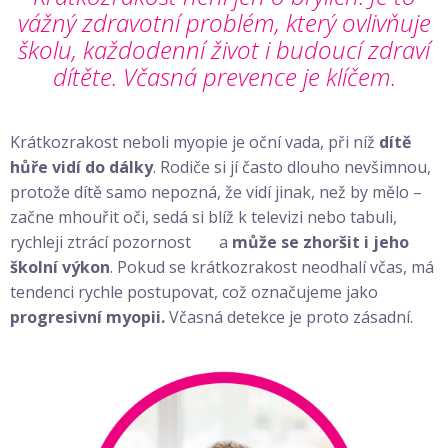
vážný zdravotní problém, který ovlivňuje
školu, každodenní život i budoucí zdraví
dítěte. Včasná prevence je klíčem.
Krátkozrakost neboli myopie je oční vada, při níž
dítě
hůře vidí do dálky
. Rodiče si jí často dlouho nevšimnou,
protože dítě samo nepozná, že vidí jinak, než by mělo –
začne mhouřit oči, sedá si blíž k televizi nebo tabuli,
rychleji ztrácí pozornost a
může se zhoršit i jeho
školní výkon
. Pokud se krátkozrakost neodhalí včas, má
tendenci rychle postupovat, což označujeme jako
progresivní myopii.
Včasná detekce je proto zásadní.