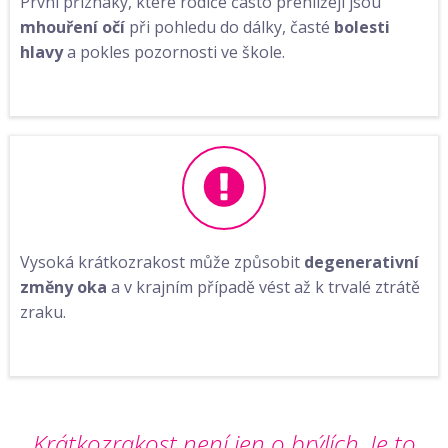
První příznaky, které rodiče často přehlížejí jsou
mhouření očí
při pohledu do dálky, časté
bolesti
hlavy
a pokles pozornosti ve škole.
Vysoká krátkozrakost může způsobit
degenerativní
změny oka
a v krajním případě vést až k trvalé ztrátě
zraku.
Krátkozrakost není jen o brýlích. Je to